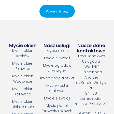
Wyceń Usługę
Mycie okien
Nasz usługi
Nasze dane
kontaktowe
Mycie okien
Mycie okien
Kraków
Firma Handlowo-
Mycie elewacji
Usługowa
Mycie okien
Mycie ogrodów
„Wodnik”
Skawina
zimowych
Grzebinoga
Mycie okien
Andrzej
Impregnacja szkła
Wadowice
ul. Karola Wojtyły
Mycie kostki
217
Mycie okien
brukowej
34-100
Katowice
Mycie elewacji
Jaroszowice
Mycie okien
NIP: 551-220-04-43
Mycie paneli
Bielsko Biała
fotowoltaicznych
Telefon: +48 517