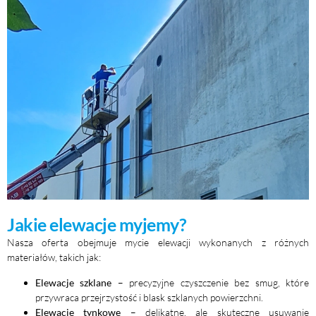
Jakie elewacje myjemy?
Nasza oferta obejmuje mycie elewacji wykonanych z różnych
materiałów, takich jak:
Elewacje szklane
– precyzyjne czyszczenie bez smug, które
przywraca przejrzystość i blask szklanych powierzchni.
Elewacje tynkowe
– delikatne, ale skuteczne usuwanie