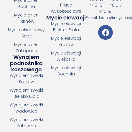
Mycie okien
Prace
440 161 ; +48 517
Bochnia
wysokościowe
440 191
Mycie okien
Mycie elewacji
Email: biuro@myumyj
Tarnów
Mycie elewacji
Mycie okien Nowy
Bielsko Biała
Sącz
Mycie elewacji
Mycie okien
Kraków
Zakopane
Mycie elewacji
Wynajem
Wieliczka
podnośnika
Mycie elewacji
koszowego
Bochnia
Wynajem zwyżki
Kraków
Wynajem zwyżki
Bielsko Biała
Wynajem zwyżki
Wadowice
Wynajem zwyżki
Katowice