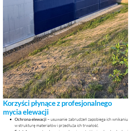
Korzyści płynące z profesjonalnego
mycia elewacji
Ochrona elewacji
– usuwanie zabrudzeń zapobiega ich wnikaniu
w strukturę materiałów i przedłuża ich trwałość.