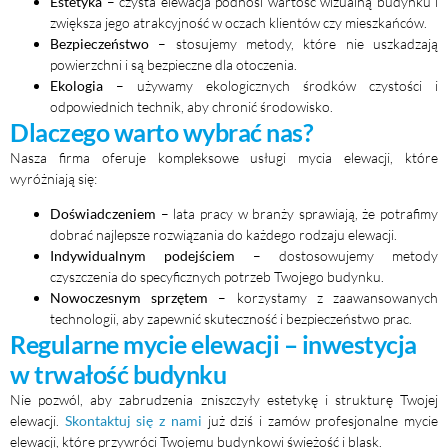
Estetyka
– czysta elewacja podnosi wartość wizualną budynku i
zwiększa jego atrakcyjność w oczach klientów czy mieszkańców.
Bezpieczeństwo
– stosujemy metody, które nie uszkadzają
powierzchni i są bezpieczne dla otoczenia.
Ekologia
– używamy ekologicznych środków czystości i
odpowiednich technik, aby chronić środowisko.
Dlaczego warto wybrać nas?
Nasza firma oferuje kompleksowe usługi mycia elewacji, które
wyróżniają się:
Doświadczeniem
– lata pracy w branży sprawiają, że potrafimy
dobrać najlepsze rozwiązania do każdego rodzaju elewacji.
Indywidualnym podejściem
– dostosowujemy metody
czyszczenia do specyficznych potrzeb Twojego budynku.
Nowoczesnym sprzętem
– korzystamy z zaawansowanych
technologii, aby zapewnić skuteczność i bezpieczeństwo prac.
Regularne mycie elewacji – inwestycja
w trwałość budynku
Nie pozwól, aby zabrudzenia zniszczyły estetykę i strukturę Twojej
elewacji.
Skontaktuj się z nami
już dziś i zamów profesjonalne mycie
elewacji, które przywróci Twojemu budynkowi świeżość i blask.