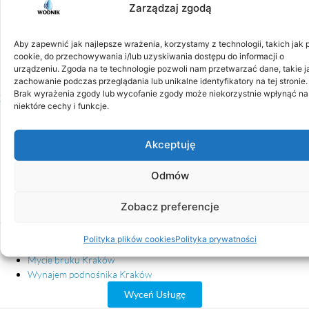
Zarządzaj zgodą
Konkurencyjne ceny
– atrakcyjne stawki za wynajem wraz z
obsługą operatora.
Aby zapewnić jak najlepsze wrażenia, korzystamy z technologii, takich jak p
Pełne ubezpieczenie
– bezpieczeństwo dla Ciebie, Twojego mienia i
cookie, do przechowywania i/lub uzyskiwania dostępu do informacji o
naszych pracowników.
urządzeniu. Zgoda na te technologie pozwoli nam przetwarzać dane, takie j
zachowanie podczas przeglądania lub unikalne identyfikatory na tej stronie.
Brak wyrażenia zgody lub wycofanie zgody może niekorzystnie wpłynąć na
Skontaktuj się i zamów podnośnik koszowy
niektóre cechy i funkcje.
Zadzwoń:
+48 517 440 161
lub
+48 517 440 191
Akceptuję
lub wypełnij formularz na stronie
wyceń usług
Zespół Wodnik Usługi doradzi odpowiedni typ zwyżki i pomoże dobrać
Odmów
najlepsze rozwiązanie do Twojego zlecenia.
Zobacz preferencje
Sprawdź również
Polityka plików cookies
Polityka prywatności
Mycie elewacji Kraków
Mycie bruku Kraków
Wynajem podnośnika Kraków
Wyceń Usługę