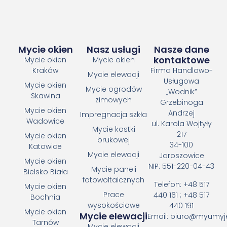
Mycie okien
Nasz usługi
Nasze dane
kontaktowe
Mycie okien
Mycie okien
Kraków
Firma Handlowo-
Mycie elewacji
Usługowa
Mycie okien
Mycie ogrodów
„Wodnik”
Skawina
zimowych
Grzebinoga
Mycie okien
Andrzej
Impregnacja szkła
Wadowice
ul. Karola Wojtyły
Mycie kostki
217
Mycie okien
brukowej
34-100
Katowice
Mycie elewacji
Jaroszowice
Mycie okien
NIP: 551-220-04-43
Mycie paneli
Bielsko Biała
fotowoltaicznych
Telefon: +48 517
Mycie okien
Prace
440 161 ; +48 517
Bochnia
wysokościowe
440 191
Mycie okien
Mycie elewacji
Email: biuro@myumyj
Tarnów
Mycie elewacji